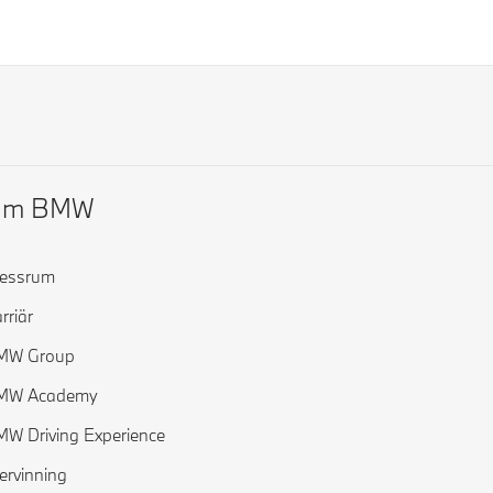
Om BMW
ressrum
rriär
MW Group
MW Academy
W Driving Experience
ervinning