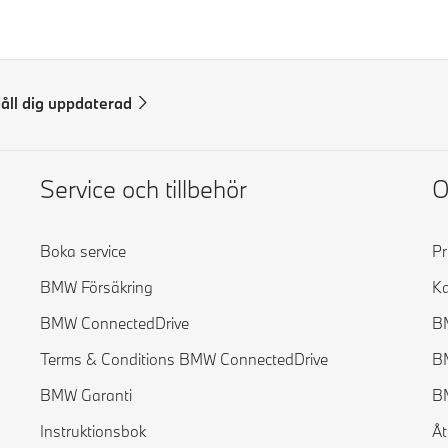
åll dig uppdaterad
Service och tillbehör
Boka service
P
BMW Försäkring
Ka
BMW ConnectedDrive
B
Terms & Conditions BMW ConnectedDrive
B
BMW Garanti
BM
Instruktionsbok
Åt