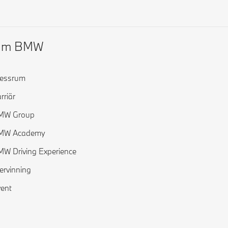
Om BMW
ressrum
rriär
MW Group
MW Academy
W Driving Experience
ervinning
ent