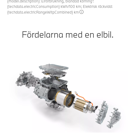
{model.description}: Elförbrukning, blandad körning¹:
{techdata.electricConsumption} kWh/100 km; Elektrisk räckvidd:
{techdata.electricRangeWltpCombined} km
Fördelarna med en elbil.