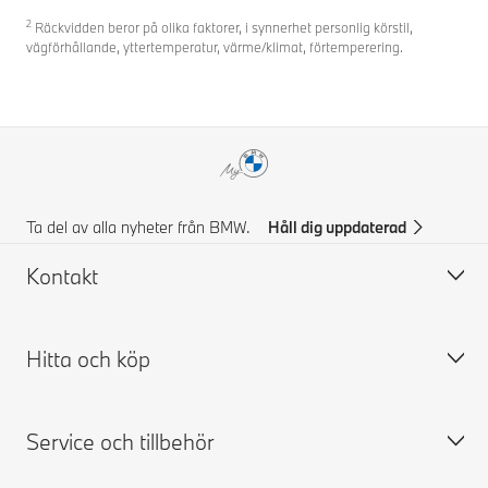
2
Räckvidden beror på olika faktorer, i synnerhet personlig körstil,
vägförhållande, yttertemperatur, värme/klimat, förtemperering.
Ta del av alla nyheter från BMW.
Håll dig uppdaterad
Kontakt
Hitta och köp
Kontakta BMW
FAQ
Service och tillbehör
Prisförslag
Bygg din BMW
Hitta återförsäljare
Tillgängliga nya bilar