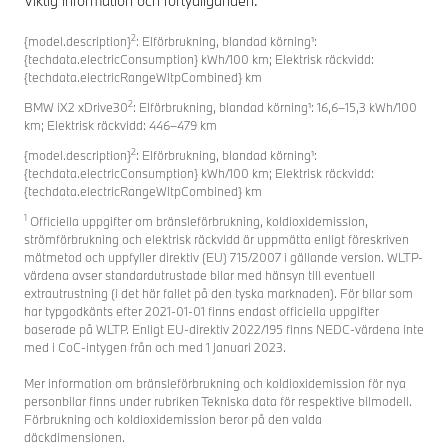
Viktig information och förtydliganden.
2
{model.description}
: Elförbrukning, blandad körning¹:
{techdata.electricConsumption} kWh/100 km; Elektrisk räckvidd:
{techdata.electricRangeWltpCombined} km
2
BMW iX2 xDrive30
: Elförbrukning, blandad körning¹: 16,6–15,3 kWh/100
km; Elektrisk räckvidd: 446–479 km
2
{model.description}
: Elförbrukning, blandad körning¹:
{techdata.electricConsumption} kWh/100 km; Elektrisk räckvidd:
{techdata.electricRangeWltpCombined} km
1
Officiella uppgifter om bränsleförbrukning, koldioxidemission,
strömförbrukning och elektrisk räckvidd är uppmätta enligt föreskriven
mätmetod och uppfyller direktiv (EU) 715/2007 i gällande version. WLTP-
värdena avser standardutrustade bilar med hänsyn till eventuell
extrautrustning (i det här fallet på den tyska marknaden). För bilar som
har typgodkänts efter 2021-01-01 finns endast officiella uppgifter
baserade på WLTP. Enligt EU-direktiv 2022/195 finns NEDC-värdena inte
med i CoC-intygen från och med 1 januari 2023.
Mer information om bränsleförbrukning och koldioxidemission för nya
personbilar finns under rubriken Tekniska data för respektive bilmodell.
Förbrukning och koldioxidemission beror på den valda
däckdimensionen.