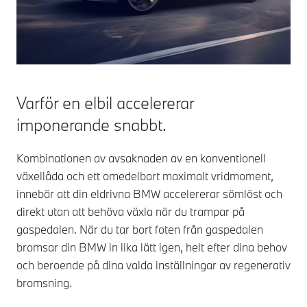
verkningsgrad mer
situationen.
än tre gånger högre
än en
förbränningsmotors.
BMW:s elbilar
använder ofta
särskilt effektiva
Varför en elbil accelererar
externt exciterade
imponerande snabbt.
synkronmotorer, så
kallat EESM.
Kombinationen av avsaknaden av en konventionell
växellåda och ett omedelbart maximalt vridmoment,
innebär att din eldrivna BMW accelererar sömlöst och
direkt utan att behöva växla när du trampar på
gaspedalen. När du tar bort foten från gaspedalen
bromsar din BMW in lika lätt igen, helt efter dina behov
och beroende på dina valda inställningar av regenerativ
bromsning.