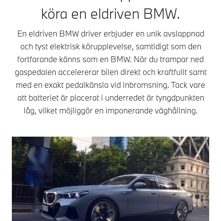
rotorn. Jämfört
magnetfält, vilket får
vä
köra en eldriven BMW.
med andra
rotorn att rotera
la
motortyper har
synkront med
En eldriven BMW driver erbjuder en unik avslappnad
SSM-motorer
statorns magnetfält
effektiv prestanda
och tyst elektrisk körupplevelse, samtidigt som den
i exakt samma
och accelererar
fortfarande känns som en BMW. När du trampar ned
hastighet, därav
bra även vid högre
namnet
gaspedalen accelererar bilen direkt och kraftfullt samt
hastigheter. Det är
synkronmotor.
med en exakt pedalkänsla vid inbromsning. Tack vare
praktiskt när du vill
Beroende på
att batteriet är placerat i underredet är tyngdpunkten
köra om på
motortyp genereras
motorvägen. SSM-
låg, vilket möjliggör en imponerande väghållning.
rotorns magnetfält
motorer har också
av magneter eller
låg förbrukning.
ström. Elmotorn
Eftersom de
överför den
magnetiserar
resulterande
rotorn med ström
rotationen till hjulen
arbetar de med
via en 1-växlad
optimal
växellåda. Baserat
verkningsgrad eller
på WLTP-körcykeln
prestanda,
är elmotorns
beroende på