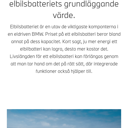
elbilsbatteriets grundläggande
energiinnehåll, ofta
höga temperaturer för
värde.
uttryckt i form av
att förebygga
dess kapacitet.
försämring av
Laddningseffekten i
prestanda eller
Elbilsbatteriet är en utav de viktigaste komponterna i
kilowatt (kW) anger
livslängd. Dessutom
en eldriven BMW. Priset på ett elbilsbatteri beror bland
hur snabbt en elbil
förkortar det
annat på dess kapacitet. Kort sagt, ju mer energi ett
kan ladda.
laddningstiden för din
elbilbatteri kan lagra, desto mer kostar det.
BMW.
Livslängden för ett elbilsbatteri kan förlängas genom
att man tar hand om det på rätt sätt, där integrerade
funktioner också hjälper till.