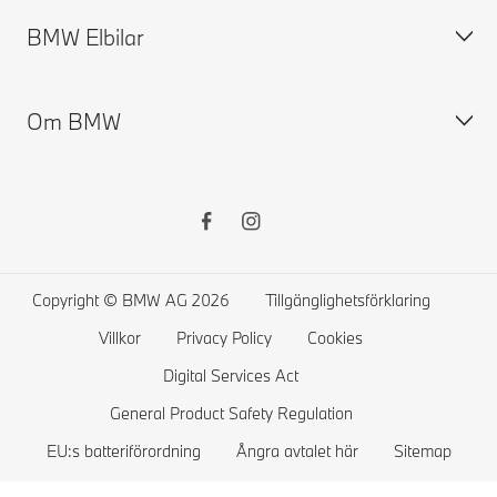
BMW Elbilar
Boka provkörning
Begagnade bilar
Boka service
BMW Tillbehör Store
BMW Försäkring
Om BMW
BMW Financial Services
BMW ConnectedDrive
Elbilar
MyBMW Finance
Terms & Conditions BMW ConnectedDrive
Publik laddning
Privaterbjudanden
BMW Garanti
Ladda hemma
Pressrum
Tjänstebilserbjudanden
Instruktionsbok
Räckvidd
Karriär
Sälj din BMW
Service System
Laddhybrider
BMW Group
Copyright © BMW AG 2026
Tillgänglighetsförklaring
Kontrollera BMW återkallelser
BMW Academy
Villkor
Privacy Policy
Cookies
BMW Driving Experience
Digital Services Act
Återvinning
General Product Safety Regulation
EU:s batteriförordning
Ångra avtalet här
Sitemap
Event