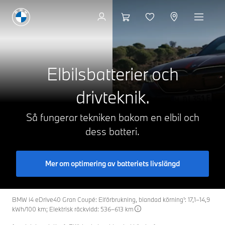
Till modellerna
Elbilsbatterier och
drivteknik.
Så fungerar tekniken bakom en elbil och
dess batteri.
Mer om optimering av batteriets livslängd
BMW i4 eDrive40 Gran Coupé: Elförbrukning, blandad körning¹: 17,1–14,9
kWh/100 km; Elektrisk räckvidd: 536–613 km