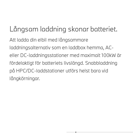
Långsam laddning skonar batteriet.
L
Att ladda din elbil med långsammare
La
laddningsalternativ som en laddbox hemma, AC-
kö
eller DC-laddningsstationer med maximalt 100kW är
me
fördelaktigt för batteriets livslängd. Snabbladdning
li
på HPC/DC-laddstationer utförs helst bara vid
långkörningar.