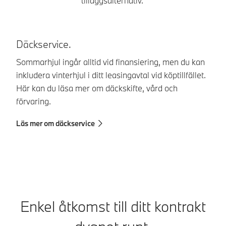
tilläggsalternativ.
Däckservice.
B
Sommarhjul ingår alltid vid finansiering, men du kan
Fö
inkludera vinterhjul i ditt leasingavtal vid köptillfället.
fö
Här kan du läsa mer om däckskifte, vård och
Lä
förvaring.
Läs mer om däckservice
Enkel åtkomst till ditt kontrakt