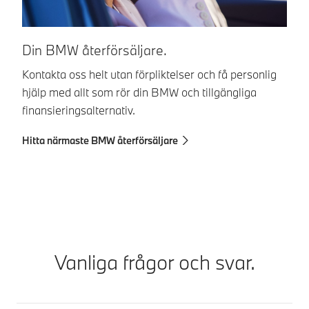
B
Din BMW återförsäljare.
Ha
Kontakta oss helt utan förpliktelser och få personlig
fi
hjälp med allt som rör din BMW och tillgängliga
fö
finansieringsalternativ.
ku
Hitta närmaste BMW återförsäljare
K
Vanliga frågor och svar.