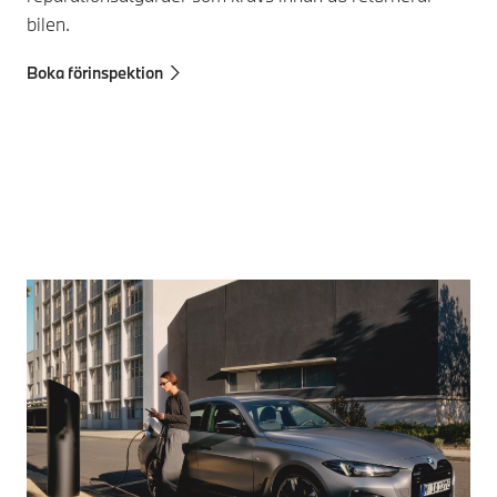
rep
bilen.
Hit
Boka förinspektion
Lad