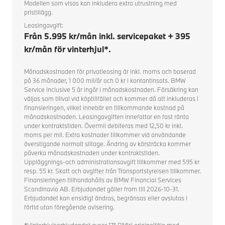
Modellen som visas kan inkludera extra utrustning med
pristillägg.
Leasingavgift:
Från 5.995 kr/mån inkl. servicepaket + 395
kr/mån för vinterhjul*.
Månadskostnaden för privatleasing är inkl. moms och baserad
på 36 månader, 1 000 mil/år och 0 kr i kontantinsats. BMW
Service Inclusive 5 år ingår i månadskostnaden. Försäkring kan
väljas som tillval vid köptillfället och kommer då att inkluderas i
finansieringen, vilket innebär en tillkommande kostnad på
månadskostnaden. Leasingavgiften innefattar en fast ränta
under kontraktstiden. Övermil debiteras med 12,50 kr inkl.
moms per mil. Extra kostnader tillkommer vid användande
överstigande normalt slitage. Ändring av körsträcka kommer
påverka månadskostnaden under kontraktstiden.
Uppläggnings-och administrationsavgift tillkommer med 595 kr
resp. 55 kr. Skatt och avgifter från Transportstyrelsen tillkommer.
Finansieringen tillhandahålls av BMW Financial Services
Scandinavia AB. Erbjudandet gäller fram till 2026-10-31.
Erbjudandet kan ensidigt ändras, begränsas eller avslutas i
förtid utan föregående avisering.
*Vinterhjulserbjudandet avser 17” BMW originalfälg med