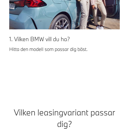
1. Vilken BMW vill du ha?
2
Hitta den modell som passar dig bäst.
Va
Pr
Bu
Vilken leasingvariant passar
dig?