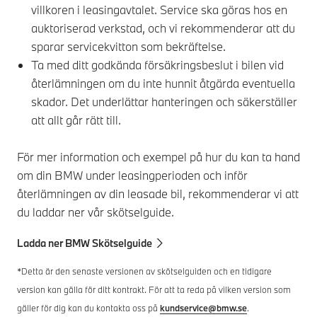
villkoren i leasingavtalet. Service ska göras hos en
auktoriserad verkstad, och vi rekommenderar att du
sparar servicekvitton som bekräftelse.​
Ta med ditt godkända försäkringsbeslut i bilen vid
återlämningen om du inte hunnit åtgärda eventuella
skador. Det underlättar hanteringen och säkerställer
att allt går rätt till.​
För mer information och exempel på hur du kan ta hand
om din BMW under leasingperioden och inför
återlämningen av din leasade bil, rekommenderar vi att
du laddar ner vår skötselguide. ​
Ladda ner BMW Skötselguide
*Detta är den senaste versionen av skötselguiden och en tidigare
version kan gälla för ditt kontrakt. För att ta reda på vilken version som
gäller för dig kan du kontakta oss på
kundservice@bmw.se
.