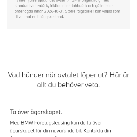
standard vinterdäck, friktion eller dubbdäck och gäller bilar
orderlagda innan 2026-10-31. Större fälgstorlek kan väljas som
tillval mot en tilläggskostnad.
Vad händer när avtalet löper ut? Här är
allt du behöver veta.
Ta över ägarskapet.
B
Med BMW Företagsleasing kan du ta över
Me
ägarskapet för din nuvarande bil. Kontakta din
in