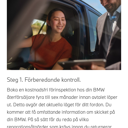
St
Steg 1. Förberedande kontroll.
Du
Boka en kostnadsfri förinspektion hos din BMW
Ser
återförsäljare fyra till sex månader innan avtalet löper
inn
ut. Detta avgör det aktuella läget för ditt fordon. Du
ver
kommer att få omfattande information om skicket på
slu
din BMW. På så sätt får du reda på vilka
Ser
reparationsåtgärder som krävs innan du returnerar