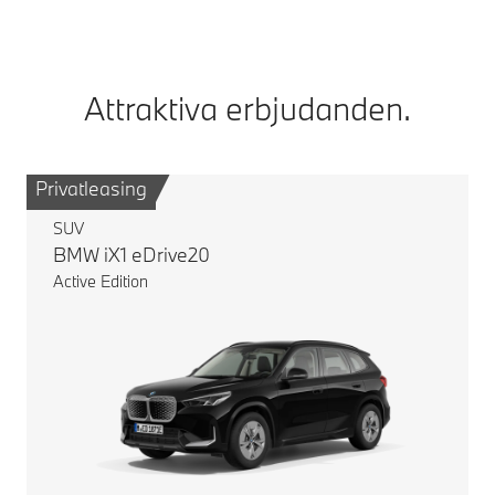
Attraktiva erbjudanden.
Privatleasing
B
SUV
BMW iX1 eDrive20
Active Edition