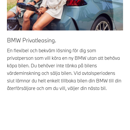
BMW Privatleasing.
BM
En flexibel och bekväm lösning för dig som
Kör
privatperson som vill köra en ny BMW utan att behöva
dig
köpa bilen. Du behöver inte tänka på bilens
lea
värdeminskning och sälja bilen. Vid avtalsperiodens
val
slut lämnar du helt enkelt tillbaka bilen din BMW till din
kon
återförsäljare och om du vill, väljer din nästa bil.
din
mod