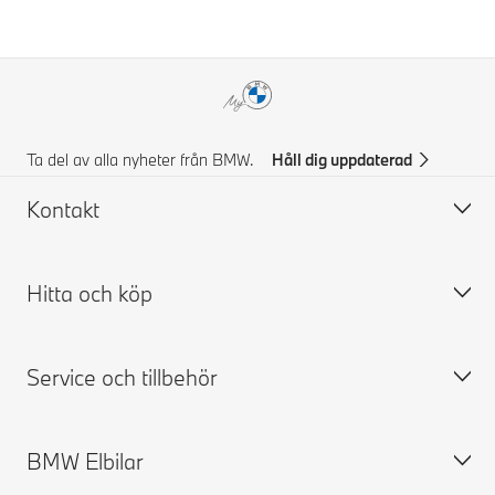
Ta del av alla nyheter från BMW.
Håll dig uppdaterad
Kontakt
Hitta och köp
Kontakta BMW
FAQ
Service och tillbehör
Prisförslag
Bygg din BMW
Hitta återförsäljare
Tillgängliga nya bilar
BMW Elbilar
Boka provkörning
Begagnade bilar
Boka service