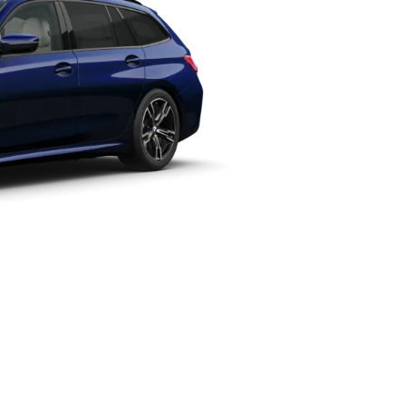
[1][3]
äckvidd (upp till)