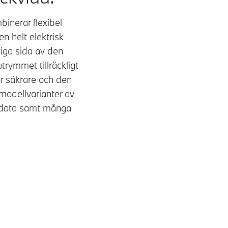
inerar flexibel
n helt elektrisk
iga sida av den
rymmet tillräckligt
or säkrare och den
modellvarianter av
a data samt många