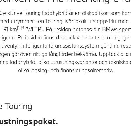
Drive Touring laddhybrid är en älskad ikon som komb
med utrymmet i en Touring. Kör lokalt utsläppsfritt med e
[1][3]
8–91 km
(WLTP). På utsidan betonas din BMWs sport
gnen. På insidan finns det tack vare det stora bagageut
a äventyr. Intelligenta förarassistanssystem gör dina res
gen gör även riktiga långfärder bekväma. Upptäck alla 
ing laddhybrid, olika utrustningsvarianter och teknisk
olika leasing- och finansieringsalternativ.
 Touring
trustningspaket.