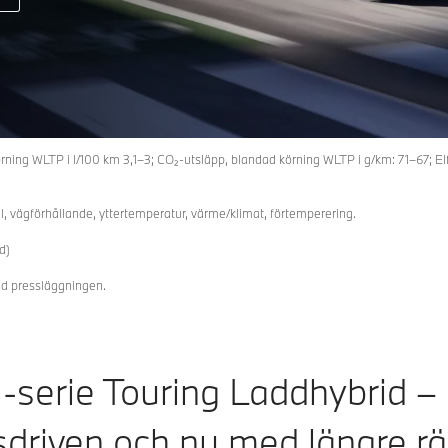
örning WLTP i l/100 km 3,1–3; CO₂-utsläpp, blandad körning WLTP i g/km: 71–67; E
il, vägförhållande, yttertemperatur, värme/klimat, förtemperering.
d)
id pressläggningen.
serie Touring Laddhybrid – i
lsdriven och nu med längre rä