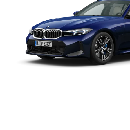
3][4][5][6]
[3]
[3]
0–100 km/h
Maxhastighet
Elektriskt r