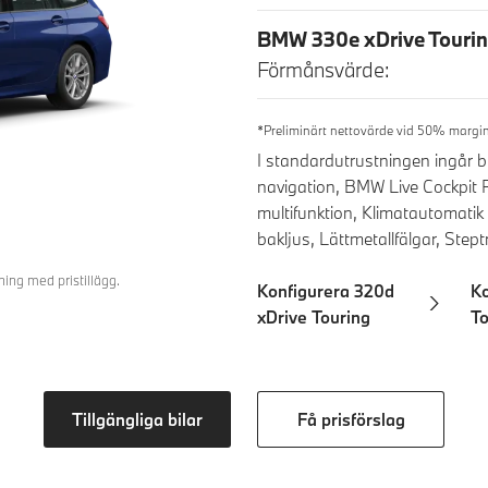
BMW 330e xDrive Tourin
Förmånsvärde:
*Preliminärt nettovärde vid 50% margin
I standardutrustningen ingår
navigation, BMW Live Cockpit
multifunktion, Klimatautomati
bakljus, Lättmetallfälgar, Ste
ing med pristillägg.
Konfigurera 320d
Ko
xDrive Touring
To
Tillgängliga bilar
Få prisförslag