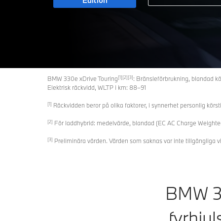
Edition
[1][2][3]
BMW 330e xDrive Touring
: Bränsleförbrukning, blandad k
Elektrisk räckvidd, WLTP i km: 88–91
[1]
Räckvidden beror på olika faktorer, i synnerhet personlig körst
[2]
För laddhybrid: medelvärde, blandad (EC AC Charge Weighte
[3]
Preliminära värden. Värden som saknas var inte tillgängliga v
BMW 3-
fyrhju