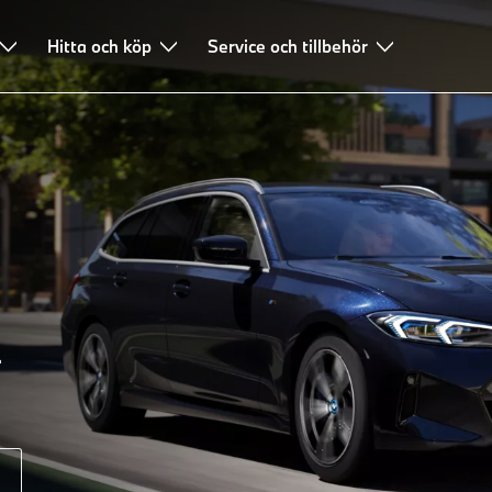
nsiering
Hitta och köp
Kördynamik
Rådgivning och tjänster
Service och tillbehör
.