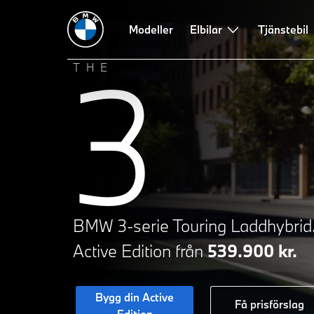
Editions
Tekniska data
Modeller
Design
Teknik
Elbilar
Leasing och fina
Tjänstebil
3
THE
BMW 3-serie Touring Laddhybrid
Active Edition från
539.900 kr.
Bygg din Active
Få prisförslag