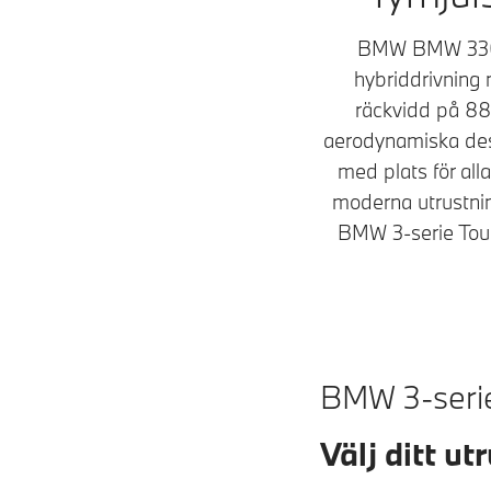
BMW BMW 330e x
hybriddrivning 
räckvidd på 8
aerodynamiska desi
med plats för all
moderna utrustnin
BMW 3-serie Tour
BMW 3-serie
Välj ditt u