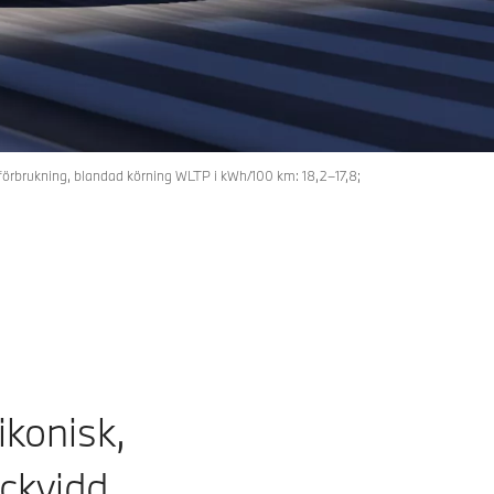
lförbrukning, blandad körning WLTP i kWh/100 km: 18,2–17,8;
konisk,
ckvidd.