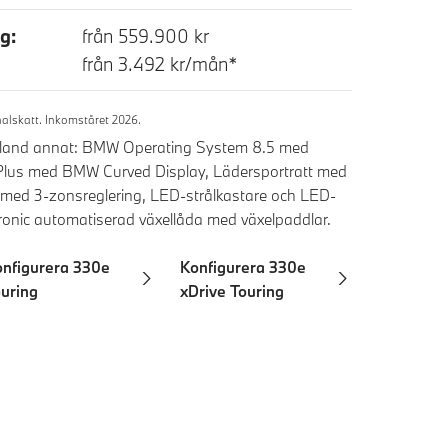
g:
från 559.900 kr
från 3.492 kr/mån*
alskatt. Inkomståret 2026.
 bland annat: BMW Operating System 8.5 med
 Plus med BMW Curved Display, Lädersportratt med
k med 3-zonsreglering, LED-strålkastare och LED-
ptronic automatiserad växellåda med växelpaddlar.
nfigurera 330e
Konfigurera 330e
uring
xDrive Touring