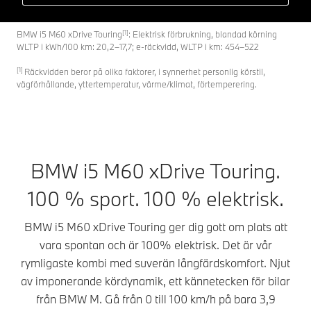
[1]
BMW i5 M60 xDrive Touring
: Elektrisk förbrukning, blandad körning
WLTP i kWh/100 km: 20,2–17,7; e-räckvidd, WLTP i km: 454–522
[1]
Räckvidden beror på olika faktorer, i synnerhet personlig körstil,
vägförhållande, yttertemperatur, värme/klimat, förtemperering.
BMW i5 M60 xDrive Touring.
100 % sport. 100 % elektrisk.
BMW i5 M60 xDrive Touring ger dig gott om plats att
vara spontan och är 100% elektrisk. Det är vår
rymligaste kombi med suverän långfärdskomfort. Njut
av imponerande kördynamik, ett kännetecken för bilar
från BMW M. Gå från 0 till 100 km/h på bara 3,9