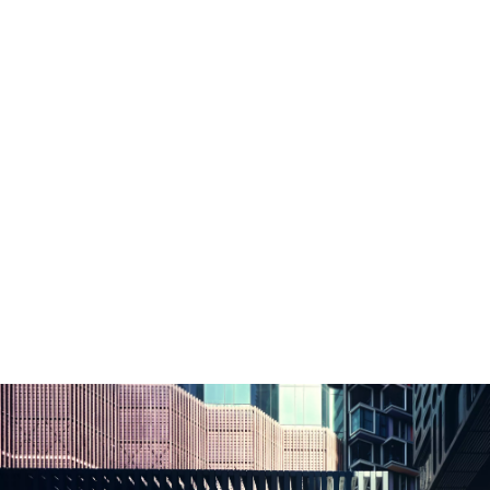
[1]
Räckvidd (upp till)
454–522 km
Tekniska data
Lägg till för att jämföra
[1]
BMW i5 M60 xDrive Touring
: Elektrisk förbrukning, blandad körning
WLTP i kWh/100 km: 20,2–17,7; e-räckvidd, WLTP i km: 454–522
[1]
Räckvidden beror på olika faktorer, i synnerhet personlig körstil,
vägförhållande, yttertemperatur, värme/klimat, förtemperering.