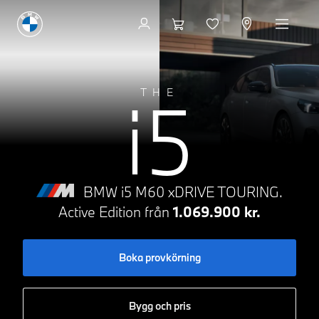
Bygg och pris
i5
THE
BMW i5 M60 xDRIVE TOURING.
Active Edition från
1.069.900 kr.
Boka provkörning
Bygg och pris