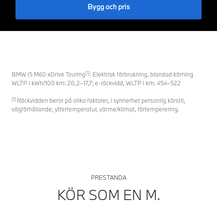
Bygg och pris
[1]
BMW i5 M60 xDrive Touring
: Elektrisk förbrukning, blandad körning
WLTP i kWh/100 km: 20,2–17,7; e-räckvidd, WLTP i km: 454–522
[1]
Räckvidden beror på olika faktorer, i synnerhet personlig körstil,
vägförhållande, yttertemperatur, värme/klimat, förtemperering.
PRESTANDA
KÖR SOM EN M.