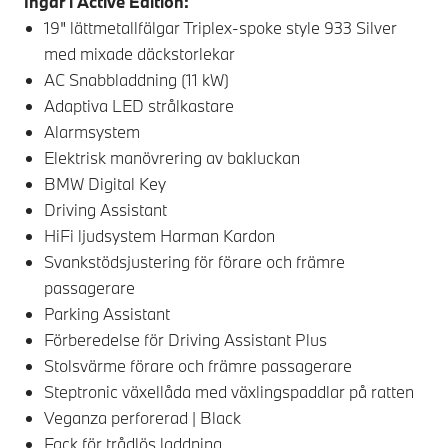
Ingår i Active Edition:
19" lättmetallfälgar Triplex-spoke style 933 Silver
med mixade däckstorlekar
AC Snabbladdning (11 kW)
Adaptiva LED strålkastare
Alarmsystem
Elektrisk manövrering av bakluckan
BMW Digital Key
Driving Assistant
HiFi ljudsystem Harman Kardon
Svankstödsjustering för förare och främre
passagerare
Parking Assistant
Förberedelse för Driving Assistant Plus
Stolsvärme förare och främre passagerare
Steptronic växellåda med växlingspaddlar på ratten
Veganza perforerad | Black
Fack för trådlös laddning