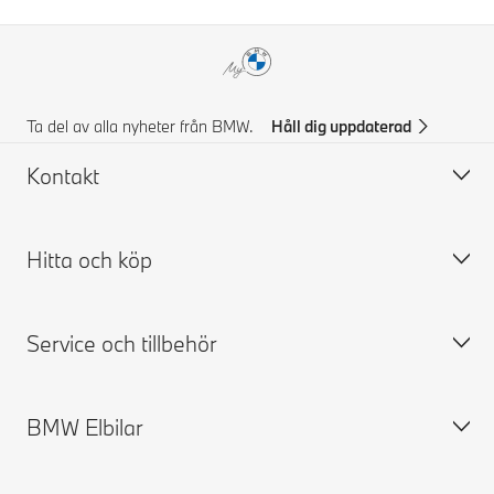
Ta del av alla nyheter från BMW.
Håll dig uppdaterad
Kontakt
Hitta och köp
Kontakta BMW
FAQ
Service och tillbehör
Prisförslag
Bygg din BMW
Hitta återförsäljare
Tillgängliga nya bilar
BMW Elbilar
Boka provkörning
Begagnade bilar
Boka service
BMW Tillbehör Store
BMW Försäkring