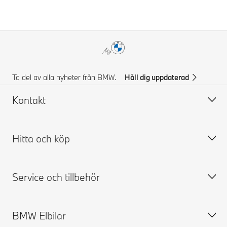
Ta del av alla nyheter från BMW.
Håll dig uppdaterad
Kontakt
Hitta och köp
Kontakta BMW
FAQ
Service och tillbehör
Prisförslag
Bygg din BMW
Hitta återförsäljare
Tillgängliga nya bilar
BMW Elbilar
Boka provkörning
Begagnade bilar
Boka service