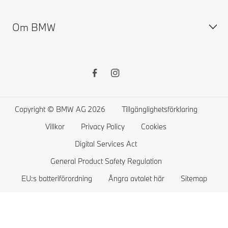
BMW Tillbehör Store
BMW Försäkring
Om BMW
BMW Financial Services
BMW ConnectedDrive
Elbilar
MyBMW Finance
Terms & Conditions BMW ConnectedDrive
Publik laddning
Privaterbjudanden
BMW Garanti
Ladda hemma
Pressrum
Tjänstebilserbjudanden
Instruktionsbok
Räckvidd
Karriär
Sälj din BMW
Service System
Laddhybrider
BMW Group
Copyright © BMW AG 2026
Tillgänglighetsförklaring
Kontrollera BMW återkallelser
BMW Academy
Villkor
Privacy Policy
Cookies
BMW Driving Experience
Digital Services Act
Återvinning
General Product Safety Regulation
EU:s batteriförordning
Ångra avtalet här
Sitemap
Event