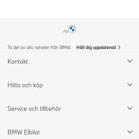
Ta del av alla nyheter från BMW.
Håll dig uppdaterad
Kontakt
Hitta och köp
Kontakta BMW
FAQ
Service och tillbehör
Prisförslag
Bygg din BMW
Hitta återförsäljare
Tillgängliga nya bilar
BMW Elbilar
Boka provkörning
Begagnade bilar
Boka service