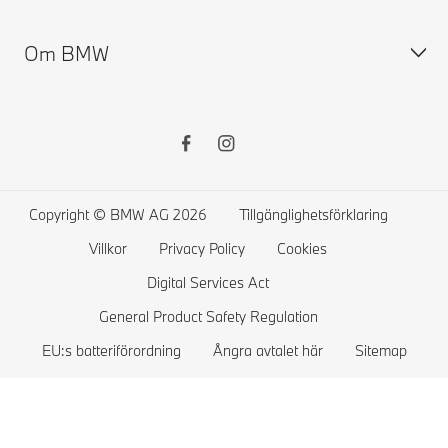
BMW Tillbehör Store
BMW Försäkring
Om BMW
BMW Financial Services
BMW ConnectedDrive
Elbilar
MyBMW Finance
Terms & Conditions BMW ConnectedDrive
Publik laddning
Privaterbjudanden
BMW Garanti
Ladda hemma
Pressrum
Tjänstebilserbjudanden
Instruktionsbok
Räckvidd
Karriär
Sälj din BMW
Service System
Laddhybrider
BMW Group
Copyright © BMW AG 2026
Tillgänglighetsförklaring
Kontrollera BMW återkallelser
BMW Academy
Villkor
Privacy Policy
Cookies
BMW Driving Experience
Digital Services Act
Återvinning
General Product Safety Regulation
EU:s batteriförordning
Ångra avtalet här
Sitemap
Event