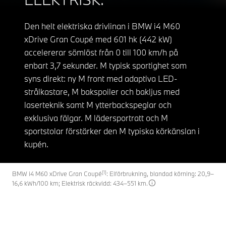
Den helt elektriska drivlinan i BMW i4 M60
xDrive Gran Coupé med 601 hk (442 kW)
accelererar sömlöst från 0 till 100 km/h på
enbart 3,7 sekunder. M typisk sportighet som
syns direkt: ny M front med adaptiva LED-
strålkastare, M bakspoiler och bakljus med
laserteknik samt M ytterbackspeglar och
exklusiva fälgar. M lädersportratt och M
sportstolar förstärker den M typiska körkänslan i
kupén.
[1]
BMW i4 M60 xDrive Gran Coupé
: Elförbrukning, blandad körning: 20,9–
16,6 kWh/100 km; Elektrisk räckvidd: 434–551 km.