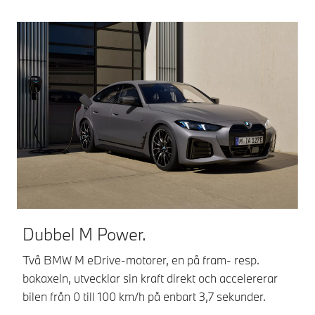
A
De
Dubbel M Power.
kr
de
Två BMW M eDrive-motorer, en på fram- resp.
sp
bakaxeln, utvecklar sin kraft direkt och accelererar
B
bilen från 0 till 100 km/h på enbart 3,7 sekunder.