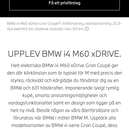
Få ett prisförslag
[1]
BMW i4 M60 xDrive Gran Coupé
: Elförbrukning, blandad körning: 20,9–
16,6 kWh/100 km; Elektrisk räckvidd: 434–551 km.
UPPLEV BMW i4 M60 xDRIVE.
Helt elektriska BMW i4 M60 xDrive Gran Coupé ger
den där körkänslan som är typiskt för M med precis den
styrka, räckvidd och körglädje du förväntar dig av en
BMW och 601 hästkrafter. Imponerande lyxigt rymlig
kupé, smarta anslutningsmöjligheter och
vardagsfunktionalitet samt en design som ligger på en
helt ny nivå. Besök någon av våra återförsäljare och
förundras när BMW i möter BMW M. Upptäck alla
modellvarianter av BMW 4-serie Gran Coupé, dess