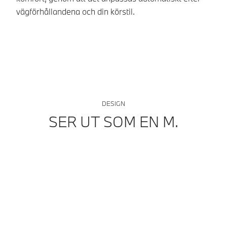
vägförhållandena och din körstil.
ex
DESIGN
SER UT SOM EN M.