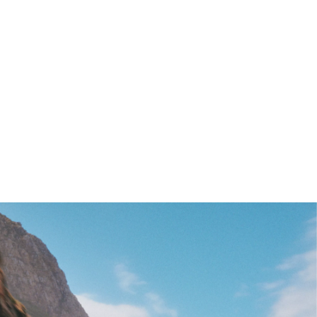
[1]
Räckvidd
434–551 km
Tekniska data
Lägg till för att jämföra
[1]
BMW i4 M60 xDrive Gran Coupé
: Elförbrukning, blandad körning: 20,9–
16,6 kWh/100 km; Elektrisk räckvidd: 434–551 km.