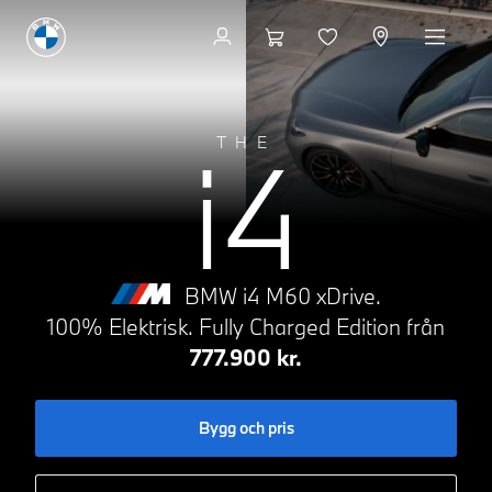
Bygg och pris
i4
THE
BMW i4 M60 xDrive.
100% Elektrisk.
Fully Charged Edition från
777.900 kr.
Bygg och pris