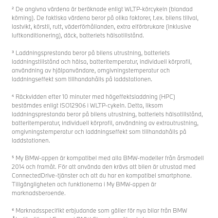
² De angivna värdena är beräknade enligt WLTP-körcykeln (blandad
körning). De faktiska värdena beror på olika faktorer, t.ex. bilens tillval,
lastvikt, körstil, rutt, väderförhållanden, extra elförbrukare (inklusive
luftkonditionering), däck, batteriets hälsotillstånd.
³ Laddningsprestanda beror på bilens utrustning, batteriets
laddningstillstånd och hälsa, batteritemperatur, individuell körprofil,
användning av hjälpanvändare, omgivningstemperatur och
laddningseffekt som tillhandahålls på laddstationen.
⁴ Räckvidden efter 10 minuter med högeffektsladdning (HPC)
bestämdes enligt ISO12906 i WLTP-cykeln. Detta, liksom
laddningsprestanda beror på bilens utrustning, batteriets hälsotillstånd,
batteritemperatur, individuell körprofil, användning av extrautrustning,
omgivningstemperatur och laddningseffekt som tillhandahålls på
laddstationen.
⁵ My BMW-appen är kompatibel med alla BMW-modeller från årsmodell
2014 och framåt. För att använda den krävs att bilen är utrustad med
ConnectedDrive-tjänster och att du har en kompatibel smartphone.
Tillgängligheten och funktionerna i My BMW-appen är
marknadsberoende.
⁶ Marknadsspecifikt erbjudande som gäller för nya bilar från BMW