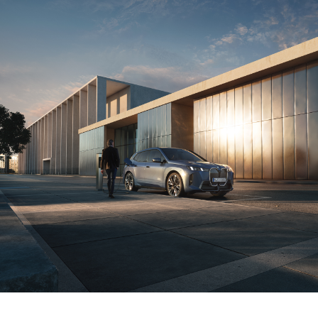
Fler än 1 miljon
Högeffektsladdning
laddningspunkter.
vid HPC-