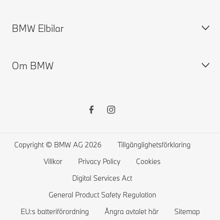
Hitta återförsäljare
Tillgängliga nya bilar
BMW Elbilar
Boka provkörning
Begagnade bilar
Boka service
BMW Tillbehör Store
BMW Försäkring
Om BMW
BMW Financial Services
BMW ConnectedDrive
Elbilar
MyBMW Finance
Terms & Conditions BMW ConnectedDrive
Publik laddning
Privaterbjudanden
BMW Garanti
Ladda hemma
Pressrum
Tjänstebilserbjudanden
Instruktionsbok
Räckvidd
Karriär
Sälj din BMW
Service System
Laddhybrider
BMW Group
Copyright © BMW AG 2026
Tillgänglighetsförklaring
Kontrollera BMW återkallelser
BMW Academy
Villkor
Privacy Policy
Cookies
BMW Driving Experience
Digital Services Act
Återvinning
General Product Safety Regulation
EU:s batteriförordning
Ångra avtalet här
Sitemap
Event