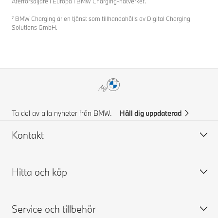
Återförsäljare i Europa i BMW Charging-nätverket.
⁷ BMW Charging är en tjänst som tillhandahålls av Digital Charging
Solutions GmbH.
Ta del av alla nyheter från BMW.
Håll dig uppdaterad
Kontakt
Hitta och köp
Kontakta BMW
FAQ
Service och tillbehör
Prisförslag
Bygg din BMW