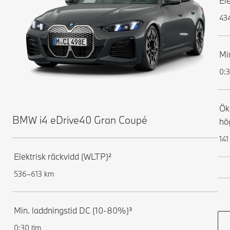
El
43
Mi
0:3
Ök
BMW i4 eDrive40 Gran Coupé
hö
141
Elektrisk räckvidd (WLTP)²
536–613 km
Min. laddningstid DC (10-80%)³
0:30 tim