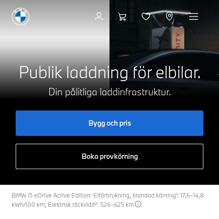
Laddning hemma
Publik laddning för elbilar.
Din pålitliga laddinfrastruktur.
Bygg och pris
Boka provkörning
BMW i5 eDrive Active Edition: Elförbrukning, blandad körning¹: 17,6–14,8
kWh/100 km; Elektrisk räckvidd²: 526–625 km