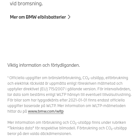
Up
vid bromsning.
Mer om BMW elbilsbatterier
Viktig information och förtydliganden.
¹ Officiella uppgifter om bränsleförbrukning, CO₂-utsläpp, elförbrukning
och elektrisk räckvidd är uppmätta enligt föreskriven mätmetod och
uppfyller direktivet (EU) 715/2007 i gällande version. För intervallvärden,
tar data som bestäms enligt WLTP hänsyn till eventuell tillvalsutrustning.
För bilar som har typgodkänts efter 2021-01-01 finns endast officiella
uppgifter baserade på WLTP. Mer information om WLTP-mätmetoden
hittar du på
www.bmw.com/wltp
Mer information om förbrukning och CO₂-utsläpp finns under rubriken
"Tekniska data" för respektive bilmodell. Förbrukning och CO₂-utsläpp
beror på den valda däckdimensionen.