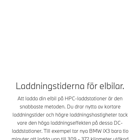
Oavsett om du är på en
laddstationer.
långresa eller kör i
Du kan ladda extremt
vardagen, hittar du
snabbt vid HPC-
garanterat ett lämpligt
laddstationer i BMW
laddningsalternativ med
Charging⁷-nätverk. Till
över 1 miljon
exempel med upp till 400
laddstationer i hela
kW laddningseffekt vid en
Europa. BMW
IONITY-laddstation,
Charging-nätverket⁷
beroende på din bil. I hela
expanderar ständigt för
Europa kan du använda
att ge tillgång till ännu
IONITY DC-laddstationer
fler laddstationer.
till attraktiva priser med
Laddningstiderna för elbilar.
IONITY Plus-paketet.
Att ladda din elbil på HPC-laddstationer är den
snabbaste metoden. Du drar nytta av kortare
laddningstider och högre laddningshastigheter tack
vare den höga laddningseffekten på dessa DC-
laddstationer. Till exempel tar nya BMW iX3 bara tio
minuter att ladda upp till 309 - 372 kilometer utökad