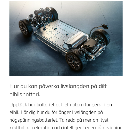
Hur du kan påverka livslängden på ditt
H
elbilsbatteri.
B
Upptäck hur batteriet och elmotorn fungerar i en
Är
elbil. Lär dig hur du förlänger livslängden på
BM
högspänningsbatteriet. Ta reda på mer om tyst,
be
kraftfull acceleration och intelligent energiåtervinning