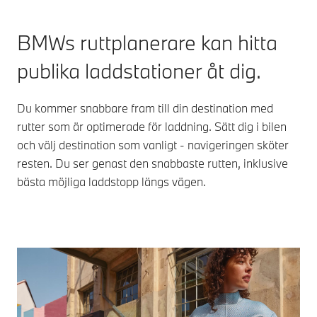
laddstat
tillhandahåller
kontroll
all denna
kontinuer
information
BMWs ruttplanerare kan hitta
och mer för
publika laddstationer åt dig.
olika
laddstationer.
Du kommer snabbare fram till din destination med
rutter som är optimerade för laddning. Sätt dig i bilen
och välj destination som vanligt - navigeringen sköter
resten. Du ser genast den snabbaste rutten, inklusive
bästa möjliga laddstopp längs vägen.